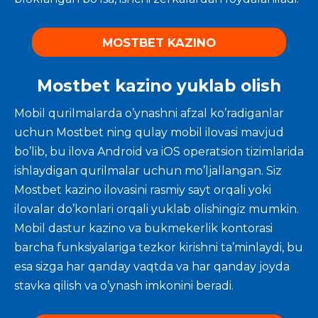
MOSTBET KAZINO
Mostbet kazino yuklab olish
Mobil qurilmalarda o’ynashni afzal ko’radiganlar
uchun Mostbet ning qulay mobil ilovasi mavjud
bo’lib, bu ilova Android va iOS operatsion tizimlarida
ishlaydigan qurilmalar uchun mo’ljallangan. Siz
Mostbet kazino ilovasini rasmiy sayt orqali yoki
ilovalar do’konlari orqali yuklab olishingiz mumkin.
Mobil dastur kazino va bukmekerlik kontorasi
barcha funksiyalariga tezkor kirishni ta’minlaydi, bu
esa sizga har qanday vaqtda va har qanday joyda
stavka qilish va o’ynash imkonini beradi.