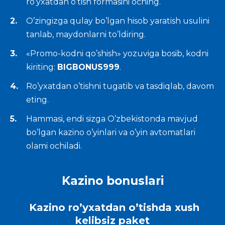
ro’yxatdan o’tish formasini oching.
O’zingizga qulay bo’lgan hisob yaratish usulini
tanlab, maydonlarni to’ldiring.
«Promo-kodni qo’shish» yozuviga bosib, kodni
kiriting:
BIGBONUS999
.
Ro’yxatdan o’tishni tugatib va tasdiqlab, davom
eting.
Hammasi, endi sizga O’zbekistonda mavjud
bo’lgan kazino o’yinlari va o’yin avtomatlari
olami ochiladi.
Kazino bonuslari
Kazino ro’yxatdan o’tishda xush
kelibsiz paket